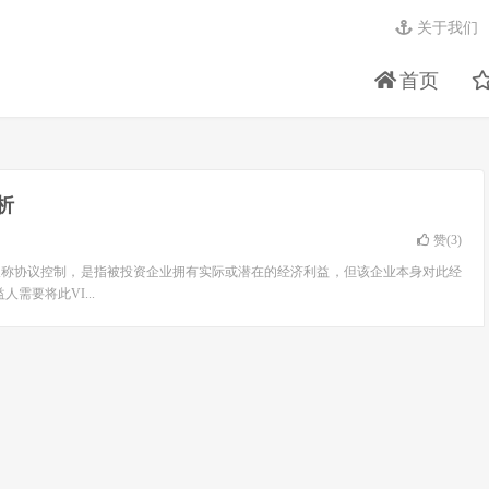
关于我们
首页
析
赞(
3
)
），即可变利益实体，又称协议控制，是指被投资企业拥有实际或潜在的经济利益，但该企业本身对此经
要将此VI...